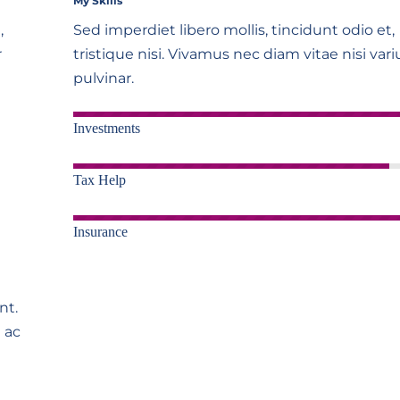
My Skills
,
Sed imperdiet libero mollis, tincidunt odio et,
r
tristique nisi. Vivamus nec diam vitae nisi vari
pulvinar.
Investments
Tax Help
Insurance
nt.
 ac