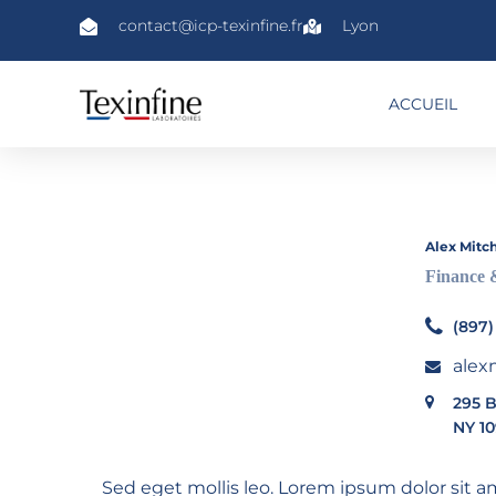
contact@icp-texinfine.fr
Lyon
ACCUEIL
Alex Mitch
Finance
(897)
alex
295 B
NY 10
Sed eget mollis leo. Lorem ipsum dolor sit am