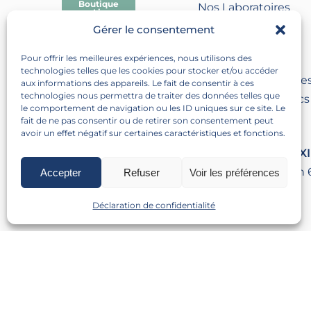
Boutique
Nos Laboratoires
en Ligne
Gérer le consentement
ARTICLES
Pour offrir les meilleures expériences, nous utilisons des
Tous nos articles
technologies telles que les cookies pour stocker et/ou accéder
Articles scientifique
aux informations des appareils. Le fait de consentir à ces
technologies nous permettra de traiter des données telles que
Articles tous publics
le comportement de navigation ou les ID uniques sur ce site. Le
fait de ne pas consentir ou de retirer son consentement peut
avoir un effet négatif sur certaines caractéristiques et fonctions.
NOUS TROUVER
LABORATOIRE TEXI
60 Rue Duguesclin
Accepter
Refuser
Voir les préférences
France
Déclaration de confidentialité