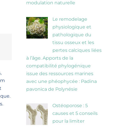
modulation naturelle
Le remodelage
physiologique et
pathologique du
tissu osseux et les
pertes calciques liées
à l’âge. Apports de la
compatibilité phylogénique
,
issue des ressources marines
lum
avec une phéophycée : Padina
t
pavonica de Polynésie
eque.
s.
Ostéoporose : 5
causes et 5 conseils
pour la limiter