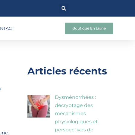
NTACT
Boutique En Ligne
Articles récents
e
Dysménorrhées :
décryptage des
mécanismes
physiologiques et
perspectives de
unc.