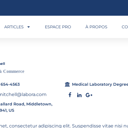
ARTICLES
ESPACE PRO
À PROPOS
CO
ell
 & Commerce
 654-4563
Medical Laboratory Degre
mitchell@labora.com
allard Road, Middletown,
941, US
et, consectetur adipiscing elit. Suspendisse vitae nisi n