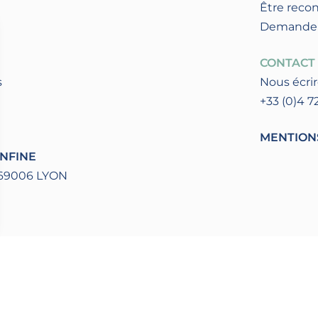
Être reco
Demander l
CONTACT
s
Nous écri
+33 (0)4 7
MENTION
NFINE
69006 LYON