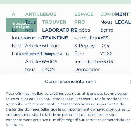
À
ARTICLES
NOUS
ESPACE
CONTACT
MENT
PROPOS
Tous
TROUVER
PRO
Nous
LÉGAL
Boutique
en Ligne
Le
nos
LABORATOIRE
Vidéos
écrire
fondateur
articles
TEXINFINE
scientifiques
+33
Nos
Articles
60 Rue
& Replay
(0)4
Laboratoires
scientifiques
Duguesclin
Être
72 66
Articles
69006
recontacter
63 03
tous
LYON
Demander
publics
France
l’accès à
Gérer le consentement
l’
ESPACE PRO
Pour offrir les meilleures expériences, nous utilisons des technologies
telles que les cookies pour stocker et/ou accéder aux informations des
appareils. Le fait de consentir à ces technologies nous permettra de
traiter des données telles que le comportement de navigation ou les ID
uniques sur ce site. Le fait de ne pas consentir ou de retirer son
consentement peut avoir un effet négatif sur certaines caractéristiques
fonctions.