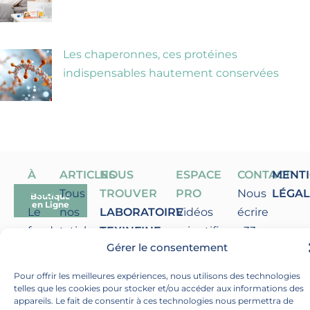
Les chaperonnes, ces protéines
indispensables hautement conservées
À
ARTICLES
NOUS
ESPACE
CONTACT
MENT
PROPOS
Tous
TROUVER
PRO
Nous
LÉGAL
Boutique
en Ligne
Le
nos
LABORATOIRE
Vidéos
écrire
fondateur
articles
TEXINFINE
scientifiques
+33
Gérer le consentement
Nos
Articles
60 Rue
& Replay
(0)4
Laboratoires
scientifiques
Duguesclin
Être
72 66
Pour offrir les meilleures expériences, nous utilisons des technologies
Articles
69006
recontacter
63 03
telles que les cookies pour stocker et/ou accéder aux informations des
appareils. Le fait de consentir à ces technologies nous permettra de
tous
LYON
Demander