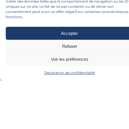
traiter des données telles que le comportement de navigation ou les ID
publics
France
l’accès à
uniques sur ce site. Le fait de ne pas consentir ou de retirer son
consentement peut avoir un effet négatif sur certaines caractéristiques
l’
ESPACE PRO
fonctions.
Accepter
Refuser
Voir les préférences
Déclaration de confidentialité