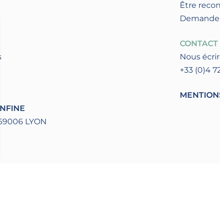
Être reco
Demander l
CONTACT
s
Nous écri
+33 (0)4 7
MENTION
NFINE
69006 LYON