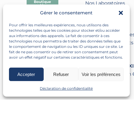
Boutique
Nos Laboratoires
en Ligne
Gérer le consentement
ARTICLES
Pour offrir les meilleures expériences, nous utilisons des
Tous nos articles
technologies telles que les cookies pour stocker et/ou accéder
Articles scientifique
aux informations des appareils. Le fait de consentir à ces
technologies nous permettra de traiter des données telles que
Articles tous publics
le comportement de navigation ou les ID uniques sur ce site. Le
fait de ne pas consentir ou de retirer son consentement peut
avoir un effet négatif sur certaines caractéristiques et fonctions.
NOUS TROUVER
LABORATOIRE TEXI
60 Rue Duguesclin
Accepter
Refuser
Voir les préférences
France
Déclaration de confidentialité